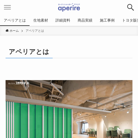
アペリアとは
生地素材
詳細資料
商品実績
施工事例
トヨタ販
ホーム
アペリアとは
アペリアとは