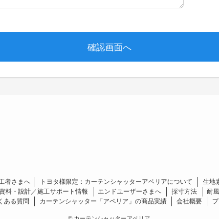
工者さまへ
トヨタ様限定：カーテンシャッターアペリアについて
生地
資料・設計／施工サポート情報
エンドユーザーさまへ
採寸方法
耐
くある質問
カーテンシャッター「アペリア」の商品実績
会社概要
プ
©
カーテンシャッターアペリア.