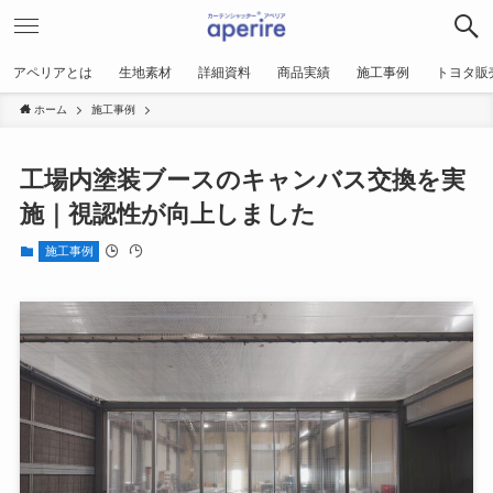
アペリアとは
生地素材
詳細資料
商品実績
施工事例
トヨタ販
ホーム
施工事例
工場内塗装ブースのキャンバス交換を実
施｜視認性が向上しました
施工事例