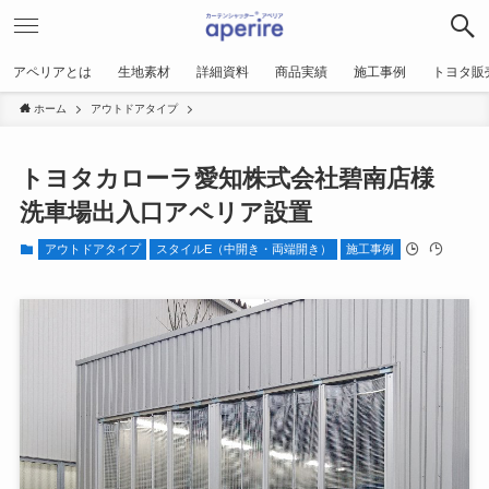
アペリアとは
生地素材
詳細資料
商品実績
施工事例
トヨタ販
ホーム
アウトドアタイプ
トヨタカローラ愛知株式会社碧南店様
洗車場出入口アペリア設置
アウトドアタイプ
スタイルE（中開き・両端開き）
施工事例