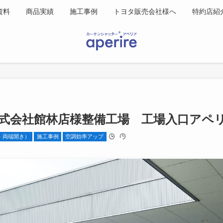
資料
商品実績
施工事例
トヨタ販売会社様へ
特約店紹
式会社館林店様整備工場 工場入口アペ
・両端開き）
施工事例
空調効率アップ